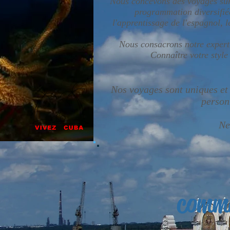
Nous concevons des voyages sur 
programmation diversifiée
l'apprentissage de l'espagnol, l
Nous consacrons notre expert
Connaître votre style
​Nos voyages sont uniques et 
person
Ne
comme