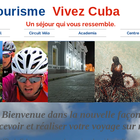
ourisme
Vivez Cuba
Un séjour qui vous ressemble.
l
Circuit Vélo
Academia
Centre 
Bienvenue dans la nouvelle faço
cevoir et réaliser votre voyage sur