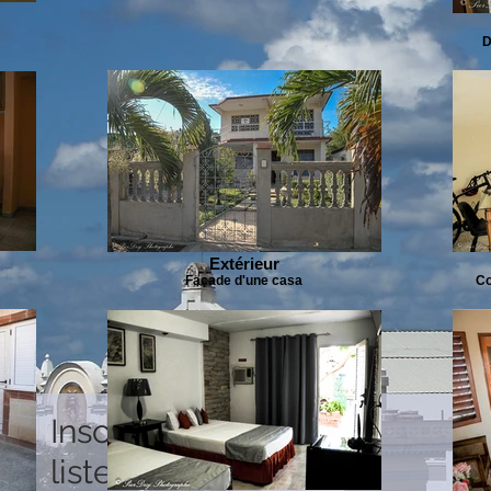
D
Extérieur
Façade d'une casa
Co
Inscrivez-vous à notre
liste de diffusion