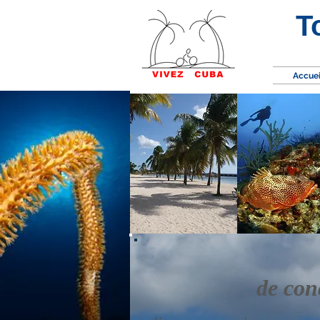
T
Accuei
de con