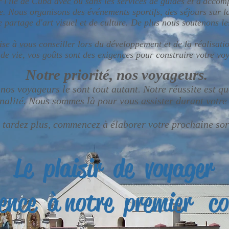
l'île de Cuba avec ou sans les services de guides et d'accom
. Nous organisons des événements sportifs, des séjours sur la
e partage d'art
visuel
et de culture. De plus nous soutenons l
ise à vous conseiller lors du développement et
de
la réalisati
 de vie, vos goûts sont des exigences pour construire votre vo
​Notre priorité, nos vo
yageurs.
nos voyageurs le sont tout autant. Notre réussite est qu
nalité. Nous sommes là pour vous assister durant votre
 tardez plus, commencez à élaborer votre prochaine sor
Le plaisir de voyager
nce à notre premier co