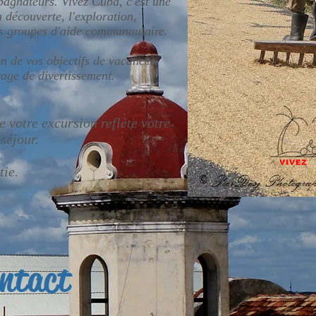
pagnateurs. Vivez Cuba, c'est une
 découverte, l'exploration,
es groupes d'aide communautaire.
on de vos objectifs de vacances.
yage de divertissement.
e votre excursion reflète votre
 séjour.
tie.
ntact