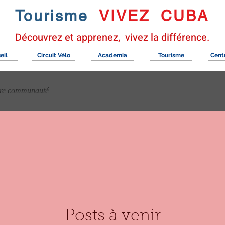
Tourisme
VIVEZ CUBA
Découvrez et
apprenez,
vivez la différence.
eil
Circuit Vélo
Academia
Tourisme
tre communauté
Posts à venir